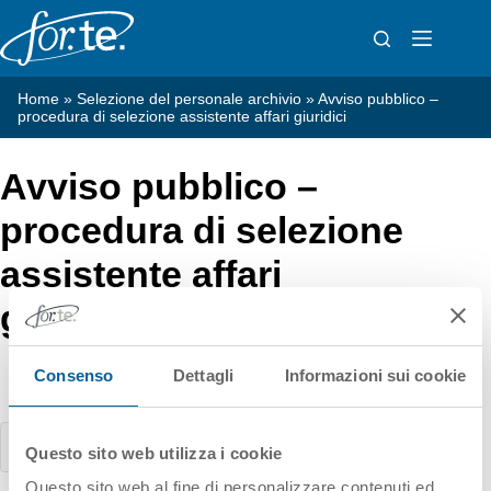
Salta
al
contenuto
Home
»
Selezione del personale archivio
»
Avviso pubblico –
procedura di selezione assistente affari giuridici
Avviso pubblico –
procedura di selezione
assistente affari
giuridici
Consenso
Dettagli
Informazioni sui cookie
Pubblicato il
09/04/2019
Avviso
(PDF, 245KB)
Questo sito web utilizza i cookie
Questo sito web al fine di personalizzare contenuti ed