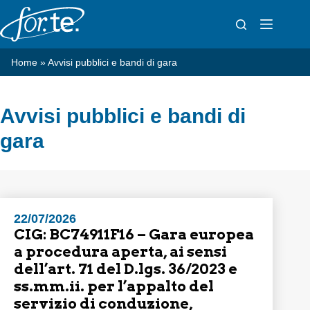
Salta
al
contenuto
Home
»
Avvisi pubblici e bandi di gara
Avvisi pubblici e bandi di
gara
22/07/2026
CIG: BC74911F16 – Gara europea
a procedura aperta, ai sensi
dell’art. 71 del D.lgs. 36/2023 e
ss.mm.ii. per l’appalto del
servizio di conduzione,