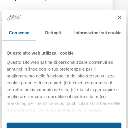
18/11/2024
Consenso
Dettagli
Informazioni sui cookie
Affidamento, ai sensi dell’Art.
50, comma 1, lett. b) del D.lgs.
36/2023, dei servizi di
Questo sito web utilizza i cookie
consulenza e assistenza
Questo sito web al fine di personalizzare contenuti ed
legale/procedurale, per la
annunci in linea con le tue preferenze e per il
durata di 24 (ventiquattro) mesi
miglioramento delle funzionalità del sito stesso utilizza
cookie propri e di terze parti (i) tecnici per garantire il
corretto funzionamento del sito; (ii) statistici per capire e
migliorare il modo in cui utilizzi il nostro sito; e (iii)
marketing per inviarti annunci pubblicitari sulla base delle
19/07/2024
Affidamento, ai sensi dell’Art.
tue preferenze. Se vuoi saperne di più o negare il
50, comma 1, lett. b), del D.lgs.
consenso a tutti o ad alcuni cookie clicca il tasto in basso
"Personalizza". Chiudendo questo banner tramite il
36/2023, dei servizi di