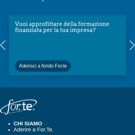
Vuoi approfittare della formazione
finanziata per la tua impresa?
Pre
N
vio
xt
us
Aderisci a fondo For.te
CHI SIAMO
Aderire a For.Te.