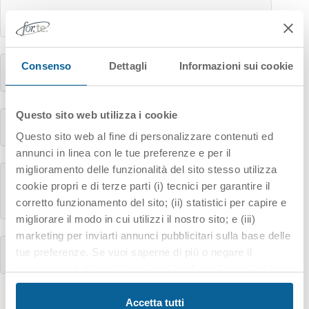
Circolari ANPAL
Consenso
Dettagli
Informazioni sui cookie
Sentenze
Questo sito web utilizza i cookie
Regolamenti
Questo sito web al fine di personalizzare contenuti ed
annunci in linea con le tue preferenze e per il
miglioramento delle funzionalità del sito stesso utilizza
I Regolamenti Comunitari sugli aiuti di
cookie propri e di terze parti (i) tecnici per garantire il
Stato
corretto funzionamento del sito; (ii) statistici per capire e
migliorare il modo in cui utilizzi il nostro sito; e (iii)
marketing per inviarti annunci pubblicitari sulla base delle
tue preferenze. Se vuoi saperne di più o negare il
Disposizioni Fondo For.Te.
consenso a tutti o ad alcuni cookie clicca il tasto in basso
"Personalizza". Chiudendo questo banner tramite il
pulsante in alto a destra “X” proseguirai nella navigazione
Accetta tutti