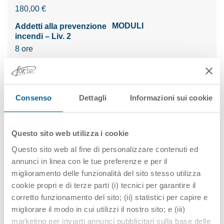
180,00 €
MODULI
Addetti alla prevenzione
incendi – Liv. 2
8 ore
360,00 €
MODULI
RLS – Rappresentanti dei
Lavoratori per la
Consenso
Dettagli
Informazioni sui cookie
Sicurezza
32 ore
1.344,00 €
Questo sito web utilizza i cookie
MODULI
Sicurezza lavoratori –
Questo sito web al fine di personalizzare contenuti ed
Formazione generale
annunci in linea con le tue preferenze e per il
4 ore
miglioramento delle funzionalità del sito stesso utilizza
160,00 €
cookie propri e di terze parti (i) tecnici per garantire il
MODULI
Sicurezza lavoratori –
corretto funzionamento del sito; (ii) statistici per capire e
Formazione specifica
migliorare il modo in cui utilizzi il nostro sito; e (iii)
(Rischio Basso)
marketing per inviarti annunci pubblicitari sulla base delle