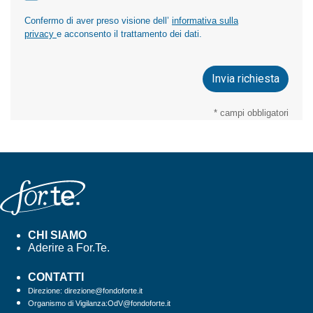
Confermo di aver preso visione dell’
informativa sulla
privacy
e acconsento il trattamento dei dati.
* campi obbligatori
CHI SIAMO
Aderire a For.Te.
CONTATTI
Direzione: direzione@fondoforte.it
Organismo di Vigilanza:OdV@fondoforte.it