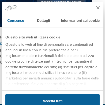
Consenso
Dettagli
Informazioni sui cookie
Pubblicato nella sezione Avvisi Attivi, l’
elenco
Questo sito web utilizza i cookie
degli Enti Formativi
invitati a partecipare alla
Questo sito web al fine di personalizzare contenuti ed
procedura prevista dall’
Invito 1/24
relativo al
annunci in linea con le tue preferenze e per il
Catalogo Nazionale di iniziative di Formazione
miglioramento delle funzionalità del sito stesso utilizza
cookie propri e di terze parti (i) tecnici per garantire il
Continua.
corretto funzionamento del sito; (ii) statistici per capire e
migliorare il modo in cui utilizzi il nostro sito; e (iii)
marketing per inviarti annunci pubblicitari sulla base delle
tue preferenze. Se vuoi saperne di più o negare il
consenso a tutti o ad alcuni cookie clicca il tasto in basso
"Personalizza". Chiudendo questo banner tramite il
pulsante in alto a destra “X” proseguirai nella navigazione
Accetta tutti