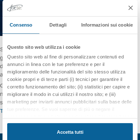
Consenso
Dettagli
Informazioni sui cookie
Questo sito web utilizza i cookie
Si informa che nella seduta del CdA del 25
Questo sito web al fine di personalizzare contenuti ed
giugno 2025, il Consiglio di Amministrazione ha
annunci in linea con le tue preferenze e per il
deliberato gli elenchi dei Piani finanziati relativi
miglioramento delle funzionalità del sito stesso utilizza
all’
Avviso 1/23 Politiche attive
cookie propri e di terze parti (i) tecnici per garantire il
Gli elenchi dei Piani finanziati sono consultabili
corretto funzionamento del sito; (ii) statistici per capire e
nella singola sezione del relativo Avviso e nella
migliorare il modo in cui utilizzi il nostro sito; e (iii)
marketing per inviarti annunci pubblicitari sulla base delle
sezione del sito
Amministrazione
tue preferenze. Se vuoi saperne di più o negare il
Trasparente/Graduatorie e Finanziamenti
.
consenso a tutti o ad alcuni cookie clicca il tasto in basso
"Personalizza". Chiudendo questo banner tramite il
pulsante in alto a destra “X” proseguirai nella navigazione
Accetta tutti
del sito mantenendo le impostazioni predefinite che non