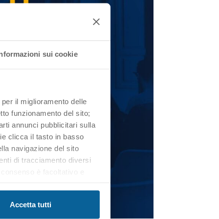
Informazioni sui cookie
 per il miglioramento delle
retto funzionamento del sito;
iarti annunci pubblicitari sulla
e clicca il tasto in basso
lla navigazione del sito
enti di tracciamento diversi
uo consenso è facoltativo e
otrai trovare ulteriori
iasi momento cliccando il tasto
Accetta tutti