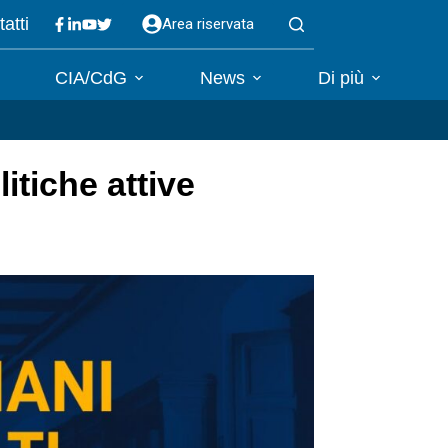
atti
Area riservata
CIA/CdG
News
Di più
litiche attive