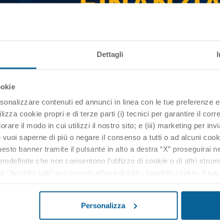
Dettagli
ookie
rsonalizzare contenuti ed annunci in linea con le tue preferenze e
ilizza cookie propri e di terze parti (i) tecnici per garantire il cor
liorare il modo in cui utilizzi il nostro sito; e (iii) marketing per inv
vuoi saperne di più o negare il consenso a tutti o ad alcuni cooki
sto banner tramite il pulsante in alto a destra “X” proseguirai ne
edefinite che non consentono l’utilizzo di cookie o di altri strum
o “Accetta tutti” acconsenti all’uso di tutti i suddetti cookie. Il t
alsiasi momento. Nella nostra Informativa sulla protezione dati p
rimento dei dati), potrai inoltre modificare le tue scelte in quals
Personalizza
e in basso in tutte le pagina del sito web.