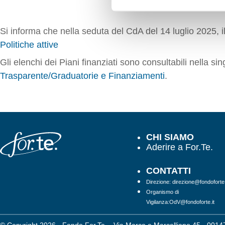
Si informa che nella seduta del CdA del 14 luglio 2025, il 
Politiche attive
Gli elenchi dei Piani finanziati sono consultabili nella si
Trasparente/Graduatorie e Finanziamenti
.
CHI SIAMO
Aderire a For.Te.
CONTATTI
Direzione: direzione@fondoforte.
Organismo di
Vigilanza:OdV@fondoforte.it