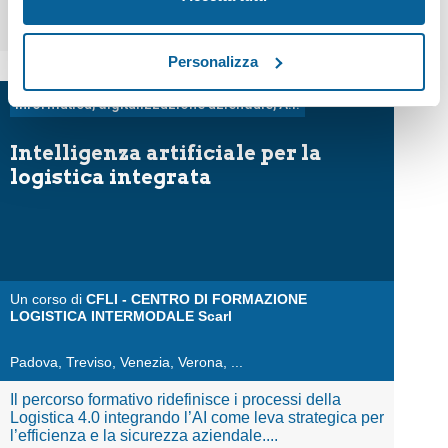
del sito mantenendo le impostazioni predefinite che non
1 modulo, 24 ore
consentono l’utilizzo di cookie o di altri strumenti di
Personalizza
tracciamento diversi dai tecnici. Cliccando sul tasto
“Accetta tutti” acconsenti all’uso di tutti i suddetti cookie.
Informatica, digitalizzazione aziendale, A.I.
Il tuo consenso è facoltativo e puoi comunque revocarlo
in qualsiasi momento. Nella nostra Informativa sulla
Intelligenza artificiale per la
protezione dati potrai trovare ulteriori informazioni (anche
logistica integrata
sul trasferimento dei dati), potrai inoltre modificare le tue
scelte in qualsiasi momento cliccando il tasto
“Preferenze cookies”, presente in basso in tutte le pagina
del sito web.
Un corso di
CFLI - CENTRO DI FORMAZIONE
LOGISTICA INTERMODALE Scarl
Padova
,
Treviso
,
Venezia
,
Verona
,
...
Il percorso formativo ridefinisce i processi della
Logistica 4.0 integrando l’AI come leva strategica per
l’efficienza e la sicurezza aziendale....