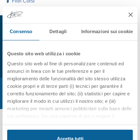
Filtri Corsi
Lingue straniere, italiano per stranieri
Consenso
Dettagli
Informazioni sui cookie
Inglese tecnico per il settore della
logistica e dei trasporti
Questo sito web utilizza i cookie
Questo sito web al fine di personalizzare contenuti ed
annunci in linea con le tue preferenze e per il
miglioramento delle funzionalità del sito stesso utilizza
Un corso di
CFLI - CENTRO DI FORMAZIONE
cookie propri e di terze parti (i) tecnici per garantire il
LOGISTICA INTERMODALE Scarl
corretto funzionamento del sito; (ii) statistici per capire e
migliorare il modo in cui utilizzi il nostro sito; e (iii)
Padova
,
Treviso
,
Venezia
,
Verona
,
...
marketing per inviarti annunci pubblicitari sulla base delle
Il percorso formativo si propone di rafforzare le
tue preferenze. Se vuoi saperne di più o negare il
capacità di ascoltare/comprendere e di esprimersi
consenso a tutti o ad alcuni cookie clicca il tasto in basso
correttamente e fluentemente nella lingua inglese...
"Personalizza". Chiudendo questo banner tramite il
pulsante in alto a destra “X” proseguirai nella navigazione
Accetta tutti