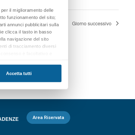
 per il miglioramento delle
retto funzionamento del sito;
Giorno successivo
iarti annunci pubblicitari sulla
e clicca il tasto in basso
lla navigazione del sito
enti di tracciamento diversi
uo consenso è facoltativo e
otrai trovare ulteriori
iasi momento cliccando il tasto
Accetta tutti
Area Riservata
ADENZE