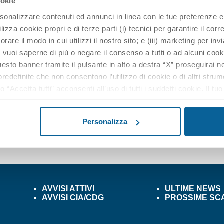
ookie
o
t
rsonalizzare contenuti ed annunci in linea con le tue preferenze e
i
ilizza cookie propri e di terze parti (i) tecnici per garantire il cor
c
liorare il modo in cui utilizzi il nostro sito; e (iii) marketing per inv
e
vuoi saperne di più o negare il consenso a tutti o ad alcuni cooki
sto banner tramite il pulsante in alto a destra “X” proseguirai ne
edefinite che non consentono l’utilizzo di cookie o di altri strum
o “Accetta tutti” acconsenti all’uso di tutti i suddetti cookie. Il t
alsiasi momento. Nella nostra Informativa sulla protezione dati p
rimento dei dati), potrai inoltre modificare le tue scelte in quals
Personalizza
e in basso in tutte le pagina del sito web.
AVVISI ATTIVI
ULTIME NEWS
AVVISI CIA/CDG
PROSSIME SC