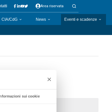
Area riservata
tatti
CIA/CdG
News
Eventi e scadenze
Informazioni sui cookie
mma eventi
.