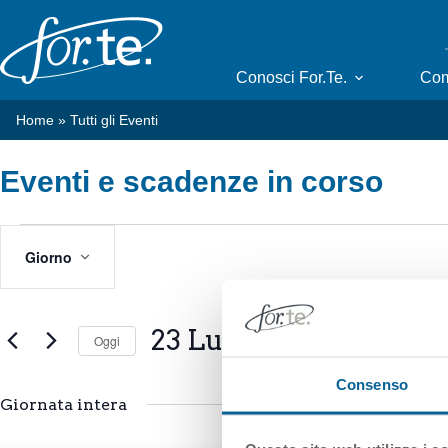
Salta
al
contenuto
Conosci For.Te.
Com
Home
»
Tutti gli Eventi
Eventi e scadenze in corso
Eventi
E
E
for
v
v
Giorno
23
e
e
Luglio,
n
n
2025
t
t
23 Luglio, 2025
i
o
Oggi
R
V
S
i
i
Consenso
e
c
s
l
Giornata intera
e
e
t
z
r
e