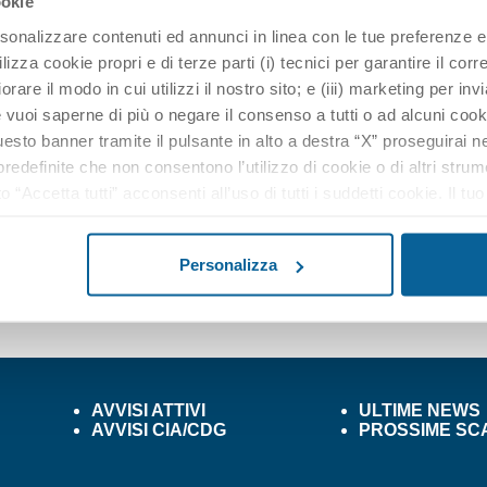
ookie
rsonalizzare contenuti ed annunci in linea con le tue preferenze e
ilizza cookie propri e di terze parti (i) tecnici per garantire il cor
nistrazione
liorare il modo in cui utilizzi il nostro sito; e (iii) marketing per inv
vuoi saperne di più o negare il consenso a tutti o ad alcuni cooki
sto banner tramite il pulsante in alto a destra “X” proseguirai ne
Mercoledì 23 Luglio 2025
edefinite che non consentono l’utilizzo di cookie o di altri strum
o “Accetta tutti” acconsenti all’uso di tutti i suddetti cookie. Il t
alsiasi momento. Nella nostra Informativa sulla protezione dati p
rimento dei dati), potrai inoltre modificare le tue scelte in quals
Personalizza
e in basso in tutte le pagina del sito web.
AVVISI ATTIVI
ULTIME NEWS
AVVISI CIA/CDG
PROSSIME SC