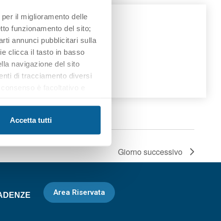
 per il miglioramento delle
retto funzionamento del sito;
iarti annunci pubblicitari sulla
e clicca il tasto in basso
lla navigazione del sito
enti di tracciamento diversi
uo consenso è facoltativo e
otrai trovare ulteriori
iasi momento cliccando il tasto
Accetta tutti
Giorno successivo
Area Riservata
ADENZE